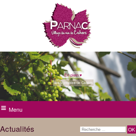
En plein ♥
des vignobles de Cahors
Menu
Actualités